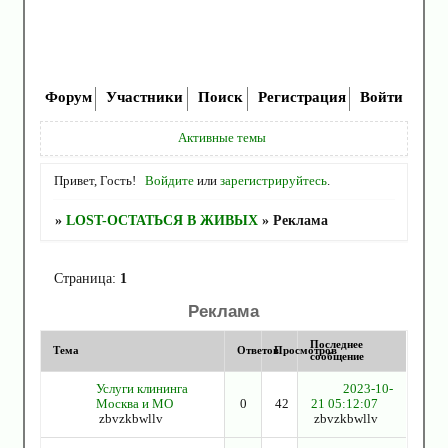
Форум
Участники
Поиск
Регистрация
Войти
Активные темы
Привет, Гость!
Войдите
или
зарегистрируйтесь
.
»
LOST-ОСТАТЬСЯ В ЖИВЫХ
»
Реклама
Страница:
1
Реклама
Последнее
Тема
Ответов
Просмотров
сообщение
Услуги клининга
2023-10-
Москва и МО
0
42
21 05:12:07
zbvzkbwllv
zbvzkbwllv