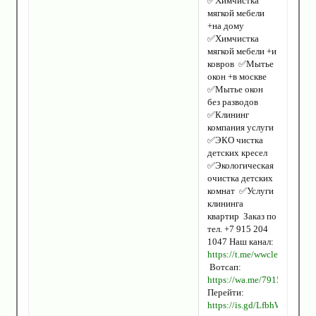
✅Химчистка
мягкой мебели
+на дому
✅Химчистка
мягкой мебели +и
ковров ✅Мытье
окон +в москве
✅Мытье окон
без разводов
✅Клининг
компания услуги
✅ЭКО чистка
детских кресел
✅Экологическая
очистка детских
комнат ✅Услуги
клининга
квартир Заказ по
тел. +7 915 204
1047 Наш канал:
https://t.me/wwcleaning
Вотсап:
https://wa.me/7915204104
Перейти:
https://is.gd/LfbhWu