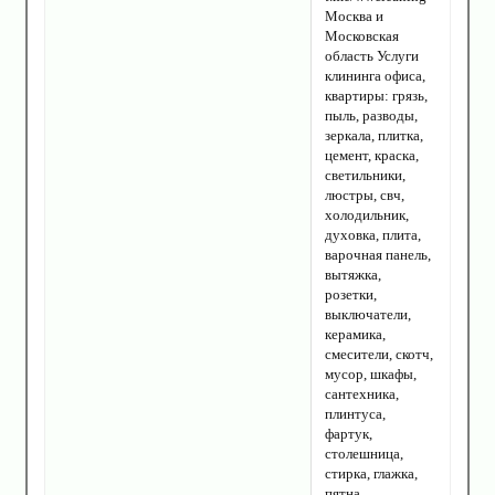
Москва и
Московская
область Услуги
клининга офиса,
квартиры: грязь,
пыль, разводы,
зеркала, плитка,
цемент, краска,
светильники,
люстры, свч,
холодильник,
духовка, плита,
варочная панель,
вытяжка,
розетки,
выключатели,
керамика,
смесители, скотч,
мусор, шкафы,
сантехника,
плинтуса,
фартук,
столешница,
стирка, глажка,
пятна,