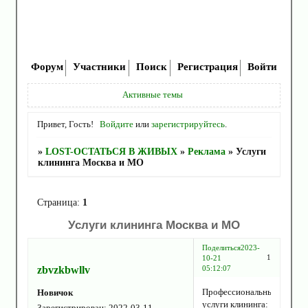
Форум
Участники
Поиск
Регистрация
Войти
Активные темы
Привет, Гость!
Войдите
или
зарегистрируйтесь
.
»
LOST-ОСТАТЬСЯ В ЖИВЫХ
»
Реклама
»
Услуги
клининга Москва и МО
Страница:
1
Услуги клининга Москва и МО
Поделиться
2023-
1
10-21
zbvzkbwllv
05:12:07
Профессиональные
Новичок
услуги клининга:
Зарегистрирован
: 2022-03-11